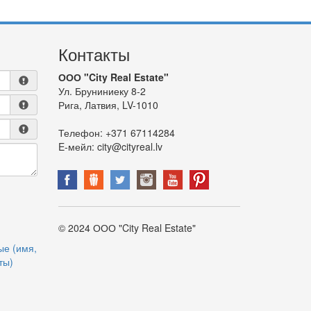
Контакты
ООО "City Real Estate"
Ул. Бруниниеку 8-2
Рига, Латвия, LV-1010
Телефон:
+371 67114284
E-мейл:
city@cityreal.lv
© 2024 ООО "City Real Estate"
ые (имя,
ты)