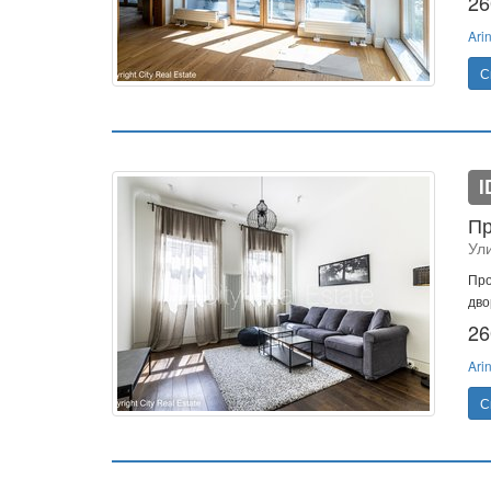
26
Ari
С
I
Пр
Ул
Про
дво
26
Ari
С