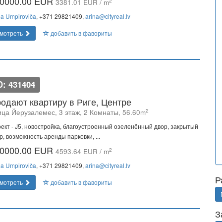
0000.00 EUR
2
3381.01 EUR / m
na Umpiroviča
, +371 29821409,
arina@cityreal.lv
мотреть
добавить в фавориты
D: 431404
одают квартиру в Риге, Центре
2
ица Йeрузалемес, 3 этаж, 2 Комнаты, 56.60m
ект - J5, новостройка, благоустроенный озеленённый двор, закрытый
р, возможность аренды парковки, ...
0000.00 EUR
2
4593.64 EUR / m
na Umpiroviča
, +371 29821409,
arina@cityreal.lv
Р
мотреть
добавить в фавориты
З