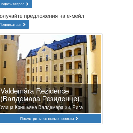
Подать запрос
олучайте предложения на е-мейл
Подписаться
Valdemāra Rezidence
(Валдемара Резиденце)
Улица Кришьяна Валдемара 23, Рига
Посмотреть все новые проекты