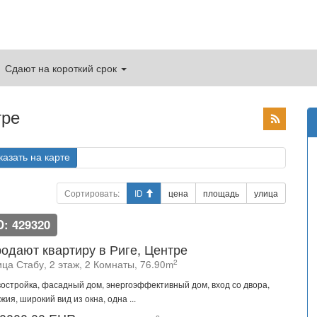
Сдают на короткий срок
тре
казать на карте
Сортировать:
ID
цена
площадь
улица
D: 429320
одают квартиру в Риге, Центре
2
ца Стабу, 2 этаж, 2 Комнаты, 76.90m
остройка, фасадный дом, энергоэффективный дом, вход со двора,
жия, широкий вид из окна, одна ...