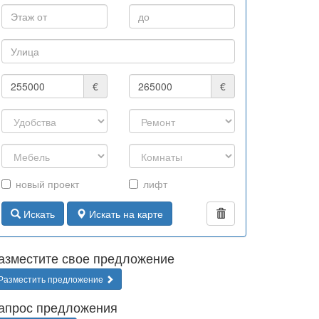
€
€
новый проект
лифт
Искать
Искать на карте
азместите свое предложение
Разместить предложение
апрос предложения