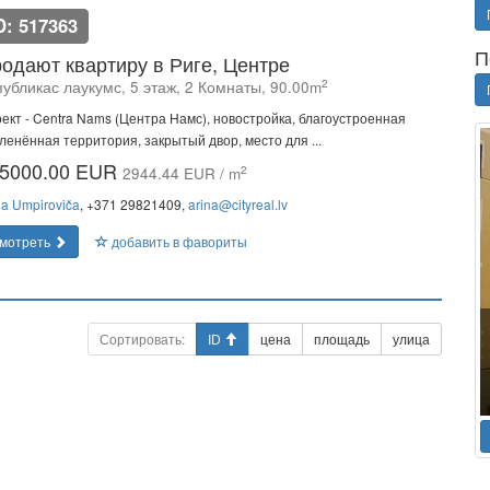
D: 517363
П
одают квартиру в Риге, Центре
2
убликас лаукумс, 5 этаж, 2 Комнаты, 90.00m
ект - Centra Nams (Центра Намс), новостройка, благоустроенная
ленённая территория, закрытый двор, место для ...
5000.00 EUR
2
2944.44 EUR / m
na Umpiroviča
, +371 29821409,
arina@cityreal.lv
мотреть
добавить в фавориты
Сортировать:
ID
цена
площадь
улица