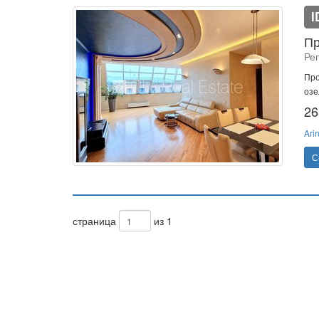
I
Пр
Реп
Про
озе
26
Ari
С
страница
из 1