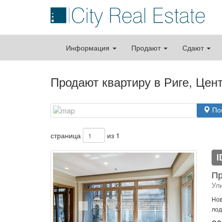
Информация
Продают
Сдают
Продают квартиру в Риге, Цен
По
страница
из 1
I
Пр
Ули
Нов
лод