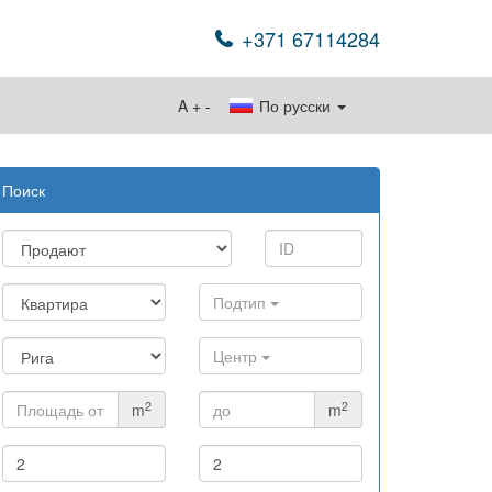
+371 67114284
A
+
-
По русски
Поиск
Подтип
Центр
2
2
m
m