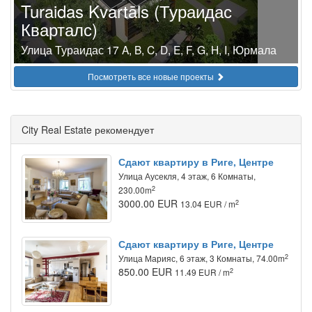
Turaidas Kvartāls (Тураидас
Кварталс)
Улица Тураидас 17 A, B, C, D, E, F, G, H, I, Юрмала
Посмотреть все новые проекты
City Real Estate рекомендует
Сдают квартиру в Риге, Центре
Улица Аусекля, 4 этаж, 6 Комнаты,
2
230.00m
3000.00 EUR
2
13.04 EUR / m
Сдают квартиру в Риге, Центре
2
Улица Марияс, 6 этаж, 3 Комнаты, 74.00m
850.00 EUR
2
11.49 EUR / m