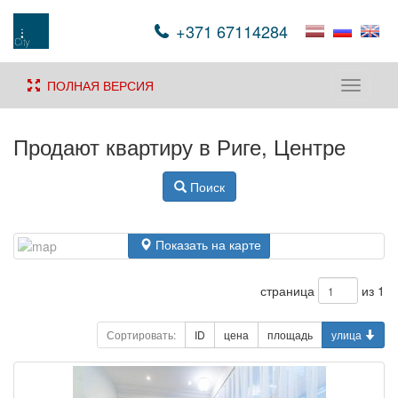
+371 67114284
ПОЛНАЯ ВЕРСИЯ
Toggle
navigati
Продают квартиру в Риге, Центре
Поиск
Показать на карте
страница
из 1
Сортировать:
ID
цена
площадь
улица