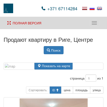
+371 67114284
ПОЛНАЯ ВЕРСИЯ
Toggle
navigati
Продают квартиру в Риге, Центре
Поиск
Показать на карте
страница
из 1
Сортировать:
ID
цена
площадь
улица