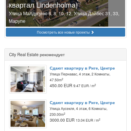
квартал Lindenholma)
Улица Малдугуню 6, 8, 10, 12, Улица Дайбес 31, 33,
Марупе
Посмотреть все новые проекты
City Real Estate рекомендует
Сдают квартиру в Риге, Центре
Улица Пернавас, 4 этаж, 2 Комнаты,
2
47.50m
450.00 EUR
2
9.47 EUR / m
Сдают квартиру в Риге, Центре
Улица Аусекля, 4 этаж, 6 Комнаты,
2
230.00m
3000.00 EUR
2
13.04 EUR / m