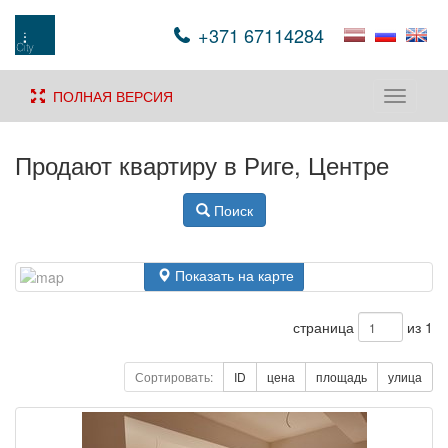
+371 67114284
ПОЛНАЯ ВЕРСИЯ
Toggle
navigati
Продают квартиру в Риге, Центре
Поиск
Показать на карте
страница
из 1
Сортировать:
ID
цена
площадь
улица