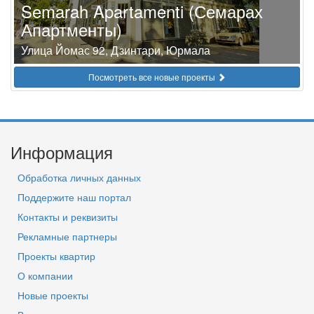
Semarah Apartamenti (Семарах
Апартменты)
Улица Йомас 92, Дзинтари, Юрмала
Посмотреть все новые проекты
Информация
Обработка личных данных
Поддержите наш портал
Контакты и реквизиты
Рекламные партнеры
Проекты квартир
О компании
Новые проекты