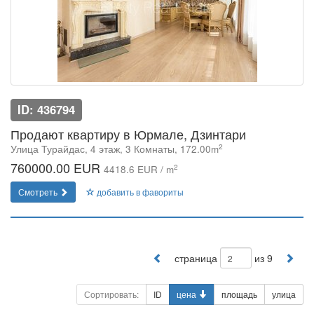
ID: 436794
Продают квартиру в Юрмале, Дзинтари
2
Улица Турайдас, 4 этаж, 3 Комнаты, 172.00m
760000.00 EUR
2
4418.6 EUR / m
Смотреть
добавить в фавориты
страница
из 9
Сортировать:
ID
цена
площадь
улица