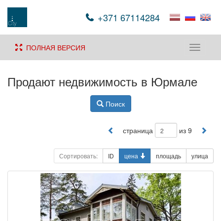
+371 67114284
ПОЛНАЯ ВЕРСИЯ
Toggle
navigati
Продают недвижимость в Юрмале
Поиск
страница
из 9
Сортировать:
ID
цена
площадь
улица