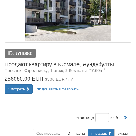
ID: 516880
Продают квартиру в Юрмале, Яундубулты
2
Проспект Стрелниеку, 1 этаж, 3 Комнаты, 77.60m
256080.00 EUR
2
3300 EUR / m
Смотреть
добавить в фавориты
страница
из 9
Сортировать:
ID
цена
площадь
улица