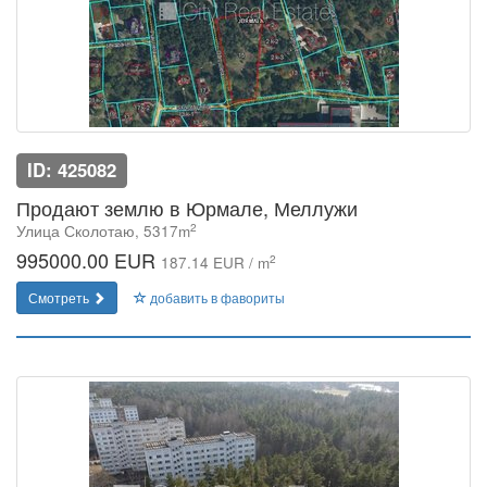
ID: 425082
Продают землю в Юрмале, Меллужи
2
Улица Сколотаю, 5317m
995000.00 EUR
2
187.14 EUR / m
Смотреть
добавить в фавориты