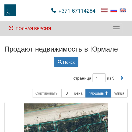
+371 67114284
ПОЛНАЯ ВЕРСИЯ
Toggle
navigati
Продают недвижимость в Юрмале
Поиск
страница
из 9
Сортировать:
ID
цена
площадь
улица