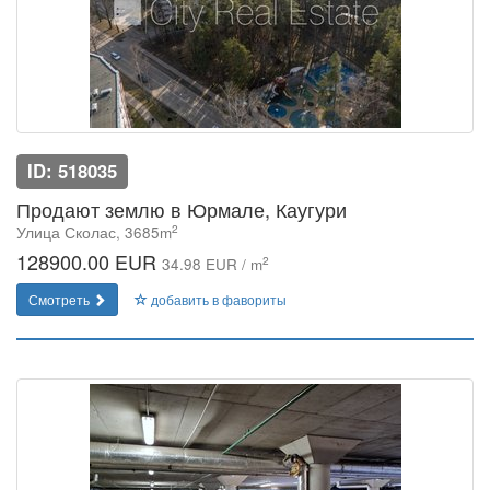
ID: 518035
Продают землю в Юрмале, Каугури
2
Улица Сколас, 3685m
128900.00 EUR
2
34.98 EUR / m
Смотреть
добавить в фавориты