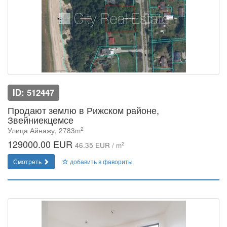
ID: 512447
Продают землю в Рижском районе,
Звейниекцемсе
2
Улица Айнажу, 2783m
129000.00 EUR
2
46.35 EUR / m
Смотреть
добавить в фавориты