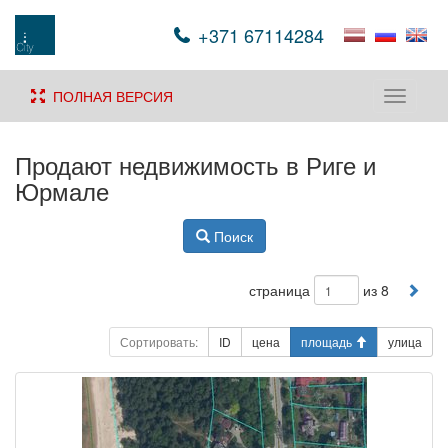
+371 67114284
ПОЛНАЯ ВЕРСИЯ
Toggle
navigati
Продают недвижимость в Риге и
Юрмале
Поиск
страница
из 8
Сортировать:
ID
цена
площадь
улица