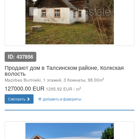
ID: 437856
Продают дом в Талсинском районе, Колкская
волость
2
Mazirbes Burtnieki, 1 этажей, 3 Комнаты, 98.00m
127000.00 EUR
2
1295.92 EUR / m
Смотреть
добавить в фавориты