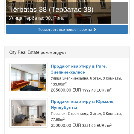
Tērbatas 38 (Тербатас 38)
Улица Тербатас 38, Рига
Посмотреть все новые проекты
City Real Estate рекомендует
Продают квартиру в Риге,
Зиепниеккалнсе
Улица Зиепниеккална, 6 этаж, 3 Комнаты,
2
133.00m
265000.00 EUR
2
1992.48 EUR / m
Продают квартиру в Юрмале,
Яундубулты
Проспект Стрелниеку, 3 этаж, 3 Комнаты,
2
77.60m
250000.00 EUR
2
3221.65 EUR / m