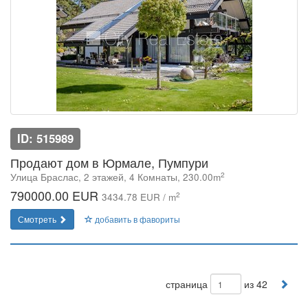
ID: 515989
Продают дом в Юрмале, Пумпури
2
Улица Браслас, 2 этажей, 4 Комнаты, 230.00m
790000.00 EUR
2
3434.78 EUR / m
Смотреть
добавить в фавориты
страница
из 42