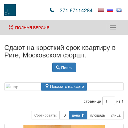
+371 67114284
ПОЛНАЯ ВЕРСИЯ
Toggle
navigati
Сдают на короткий срок квартиру в
Риге, Московском форшт.
Поиск
Показать на карте
страница
из 1
Сортировать:
ID
цена
площадь
улица