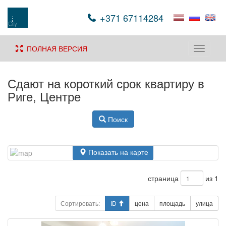
+371 67114284
ПОЛНАЯ ВЕРСИЯ
Toggle
navigati
Сдают на короткий срок квартиру в
Риге, Центре
Поиск
Показать на карте
страница
из 1
Сортировать:
ID
цена
площадь
улица