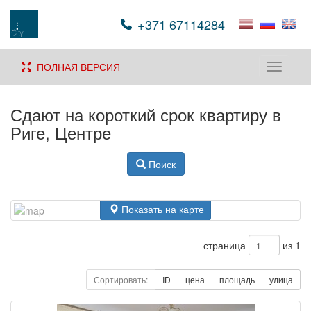
+371 67114284
ПОЛНАЯ ВЕРСИЯ
Toggle
navigati
Сдают на короткий срок квартиру в
Риге, Центре
Поиск
Показать на карте
страница
из 1
Сортировать:
ID
цена
площадь
улица