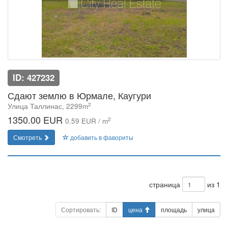
ID: 427232
Сдают землю в Юрмале, Каугури
2
Улица Таллинас, 2299m
1350.00 EUR
2
0.59 EUR / m
Смотреть
добавить в фавориты
страница
из 1
Сортировать:
ID
цена
площадь
улица