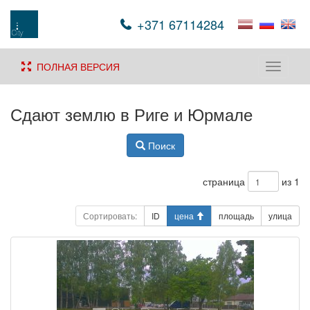
+371 67114284
ПОЛНАЯ ВЕРСИЯ
Toggle
navigati
Сдают землю в Риге и Юрмале
Поиск
страница
из 1
Сортировать:
ID
цена
площадь
улица