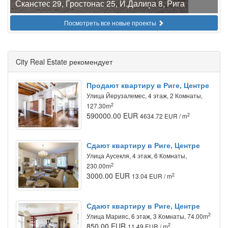
Сканстес 29, Гростонас 25, Й.Далиņа 8, Рига
Посмотреть все новые проекты
City Real Estate рекомендует
Продают квартиру в Риге, Центре
Улица Йeрузалемес, 4 этаж, 2 Комнаты,
2
127.30m
590000.00 EUR
2
4634.72 EUR / m
Сдают квартиру в Риге, Центре
Улица Аусекля, 4 этаж, 6 Комнаты,
2
230.00m
3000.00 EUR
2
13.04 EUR / m
Сдают квартиру в Риге, Центре
2
Улица Марияс, 6 этаж, 3 Комнаты, 74.00m
850.00 EUR
2
11.49 EUR / m