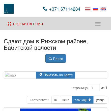
+371 67114284
ПОЛНАЯ ВЕРСИЯ
Toggle
navigati
Сдают дом в Рижском районе,
Бабитской волости
Поиск
Показать на карте
страница
из 1
Сортировать:
ID
цена
площадь
улица