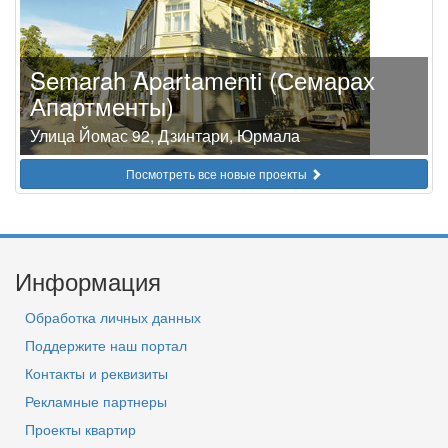
Semarah Apartamenti (Семарах
Апартменты)
Улица Йомас 92, Дзинтари, Юрмала
Посмотреть все новые проекты
Информация
Обработка личных данных
Поддержите наш портал
Контакты и реквизиты
Рекламные партнеры
Проекты квартир