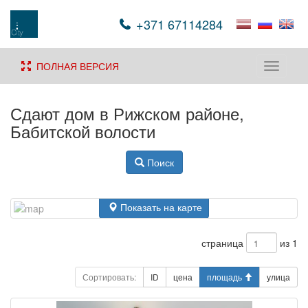
+371 67114284
ПОЛНАЯ ВЕРСИЯ
Toggle
navigati
Сдают дом в Рижском районе,
Бабитской волости
Поиск
Показать на карте
страница
из 1
Сортировать:
ID
цена
площадь
улица