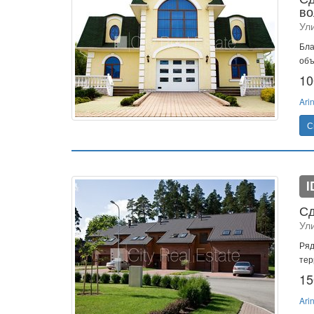
во
Ули
Бла
объ
10
Ari
С
I
Сд
Ул
Ряд
тер
15
Ari