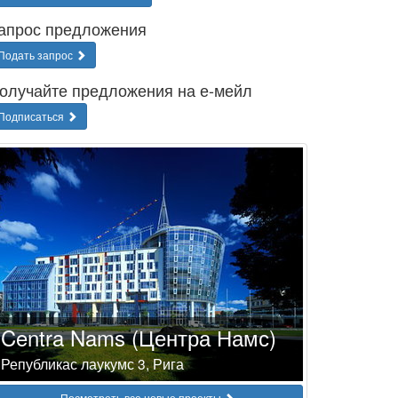
апрос предложения
Подать запрос
олучайте предложения на е-мейл
Подписаться
Centra Nams (Центра Намс)
Републикас лаукумс 3, Рига
Посмотреть все новые проекты