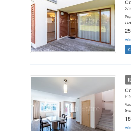
Сд
Ул
Ряд
зак
25
Ari
С
I
Сд
PI
Час
бла
18
Ari