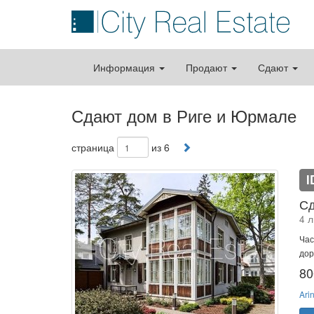
Информация
Продают
Сдают
Сдают дом в Риге и Юрмале
страница
из 6
I
Сд
4 л
Час
дор
80
Ari