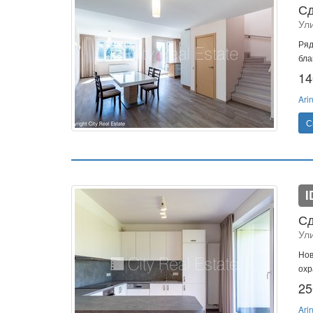
Сд
Ул
Ряд
бла
14
Ari
С
I
Сд
Ул
Нов
охр
25
Ari