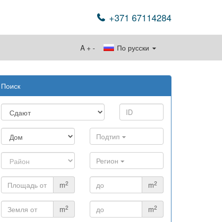
+371 67114284
A
+
-
По русски
Поиск
Подтип
Регион
2
2
m
m
2
2
m
m