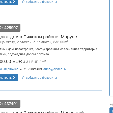
мотреть
добавить в фавориты
D: 425997
ают дом в Рижском районе, Марупe
2
ца Акоту, 2 этажей, 5 Комнаты, 232.00m
тный дом, новостройка, благоустроенная озеленённая территория
0 м2, подъездная дорога покрыта ...
00.00 EUR
2
4.31 EUR / m
na Umpiroviča
, +371 29821409,
arina@cityreal.lv
мотреть
добавить в фавориты
D: 437491
Р
ают дом в Рижском районе, Марупской