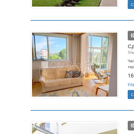
С
I
Сд
Ул
Час
тер
16
Edg
С
I