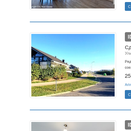
С
I
Сд
Ул
Ряд
озе
25
Ari
С
I