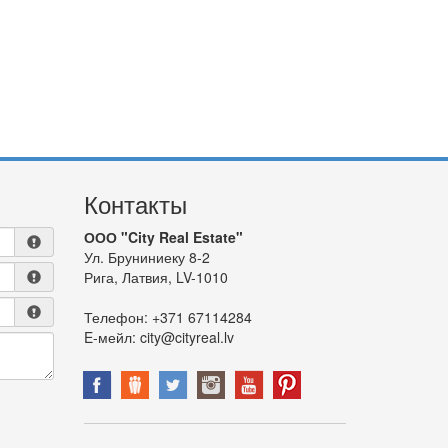
Контакты
ООО "City Real Estate"
Ул. Бруниниеку 8-2
Рига, Латвия, LV-1010
Телефон:
+371 67114284
E-мейл:
city@cityreal.lv