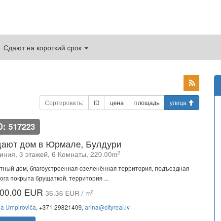
Сдают на короткий срок
Сортировать:
ID
цена
площадь
улица
D: 517223
ают дом в Юрмале, Булдури
2
иния, 3 этажей, 6 Комнаты, 220.00m
тный дом, благоустроенная озеленённая территория, подъездная
ога покрыта брущаткoй, территория ...
00.00 EUR
2
36.36 EUR / m
na Umpiroviča
, +371 29821409,
arina@cityreal.lv