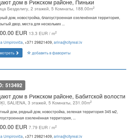
ают дом в Рижском районе, Пиньки
2
ица Безделигу, 2 этажей, 5 Комнаты, 188.00m
ный дом, новостройка, благоустроенная озеленённая территория,
рытый двор, места для нескольких ...
00.00 EUR
2
13.3 EUR / m
na Umpiroviča
, +371 29821409,
arina@cityreal.lv
мотреть
добавить в фавориты
D: 513492
ают дом в Рижском районе, Бабитской волости
2
NĶI, SALIENA, 3 этажей, 5 Комнаты, 231.00m
тный дом, рядный дом, новостройка, зеленая территория 345 м2,
гоустроенная озеленённая территория, ...
00.00 EUR
2
7.79 EUR / m
na Umpiroviča
, +371 29821409,
arina@cityreal.lv