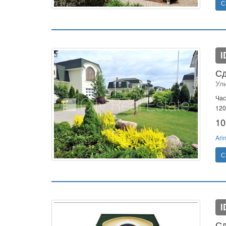
С
I
Сд
Ули
Час
120
10
Ari
С
I
Сд