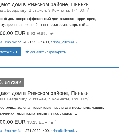
ают дом в Рижском районе, Пиньки
2
ица Безделигу, 2 этажей, 3 Комнаты, 141.00m
ный дом, энергоэффективный дом, зеленая территория,
гоустроенная озеленённая территория, закрытый ...
00.00 EUR
2
9.93 EUR / m
na Umpiroviča
, +371 29821409,
arina@cityreal.lv
мотреть
добавить в фавориты
D: 517382
ают дом в Рижском районе, Пиньки
2
ица Безделигу, 2 этажей, 5 Комнаты, 189.00m
остройка, зеленая территория, места для нескольких машин,
аняемая территория, первый этаж с садом, ...
00.00 EUR
2
13.23 EUR / m
na Umpiroviča
, +371 29821409,
arina@cityreal.lv