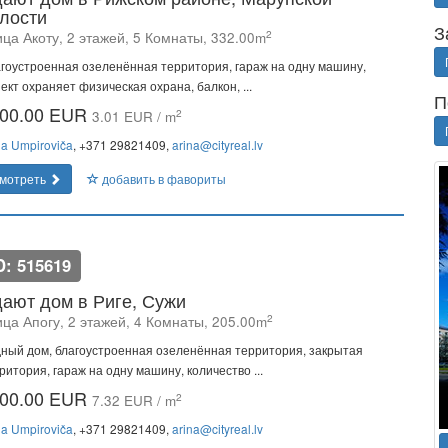
лости
З
2
ца Акоту, 2 этажей, 5 Комнаты, 332.00m
гоустроенная озеленённая территория, гараж на одну машину,
ект охраняет физическая охрана, балкон, ...
П
00.00 EUR
2
3.01 EUR / m
na Umpiroviča
, +371 29821409,
arina@cityreal.lv
мотреть
добавить в фавориты
D: 515619
ают дом в Риге, Сужи
2
ица Апогу, 2 этажей, 4 Комнаты, 205.00m
ный дом, благоустроенная озеленённая территория, закрытая
ритория, гараж на одну машину, количество ...
00.00 EUR
2
7.32 EUR / m
na Umpiroviča
, +371 29821409,
arina@cityreal.lv