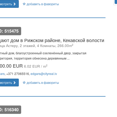
мотреть
добавить в фавориты
D: 515475
ают дом в Рижском районе, Кекавской волости
2
ица Астеру, 2 этажей, 4 Комнаты, 266.00m
тный дом, благоустроенный озеленённый двор, закрытая
ритория, территория обнесена деревянным ...
00.00 EUR
2
6.02 EUR / m
ars
, +371 27065516,
edgars@cityreal.lv
мотреть
добавить в фавориты
D: 516340