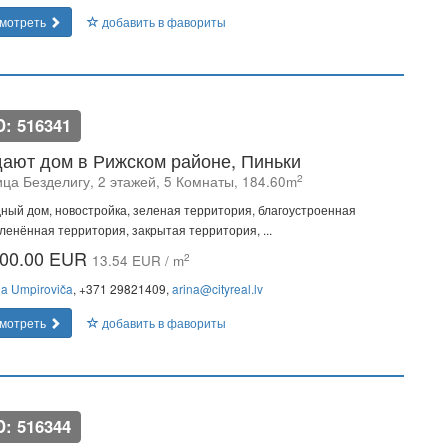
мотреть
добавить в фавориты
D: 516341
ают дом в Рижском районе, Пиньки
2
ица Безделигу, 2 этажей, 5 Комнаты, 184.60m
ный дом, новостройка, зеленая территория, благоустроенная
ленённая территория, закрытая территория, ...
00.00 EUR
2
13.54 EUR / m
na Umpiroviča
, +371 29821409,
arina@cityreal.lv
мотреть
добавить в фавориты
D: 516344