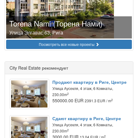
Torena Nami (Торена Нами)
Улица Элгавас 63, Рига
Посмотреть все новые проекты
City Real Estate рекомендует
Продают квартиру в Риге, Центре
Улица Аусекля, 4 этаж, 6 Комнаты,
2
230.00m
550000.00 EUR
2
2391.3 EUR / m
Сдают квартиру в Риге, Центре
Улица Аусекля, 4 этаж, 6 Комнаты,
2
230.00m
3000.00 EUR
2
13.04 EUR / m