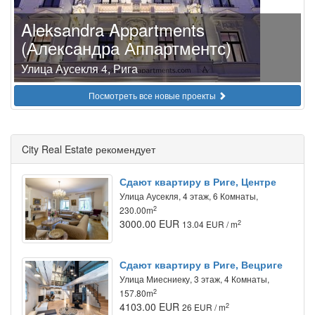
Aleksandra Appartments
(Александра Аппартментс)
Улица Аусекля 4, Рига
Посмотреть все новые проекты
City Real Estate рекомендует
Сдают квартиру в Риге, Центре
Улица Аусекля, 4 этаж, 6 Комнаты,
2
230.00m
3000.00 EUR
2
13.04 EUR / m
Сдают квартиру в Риге, Вецриге
Улица Миесниеку, 3 этаж, 4 Комнаты,
2
157.80m
4103.00 EUR
2
26 EUR / m