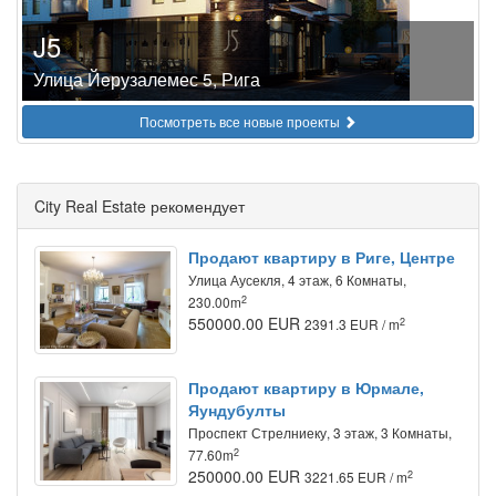
J5
Улица Йeрузалемес 5, Рига
Посмотреть все новые проекты
City Real Estate рекомендует
Продают квартиру в Риге, Центре
Улица Аусекля, 4 этаж, 6 Комнаты,
2
230.00m
550000.00 EUR
2
2391.3 EUR / m
Продают квартиру в Юрмале,
Яундубулты
Проспект Стрелниеку, 3 этаж, 3 Комнаты,
2
77.60m
250000.00 EUR
2
3221.65 EUR / m