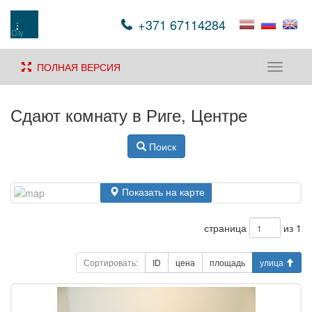
+371 67114284
ПОЛНАЯ ВЕРСИЯ
Toggle
navigati
Сдают комнату в Риге, Центре
Поиск
Показать на карте
страница
из 1
Сортировать:
ID
цена
площадь
улица