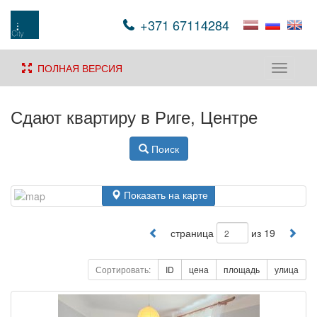
+371 67114284
ПОЛНАЯ ВЕРСИЯ
Toggle
navigati
Сдают квартиру в Риге, Центре
Поиск
Показать на карте
страница
из 19
Сортировать:
ID
цена
площадь
улица