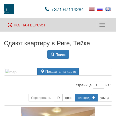
+371 67114284
ПОЛНАЯ ВЕРСИЯ
Toggle
navigati
Сдают квартиру в Риге, Тейке
Поиск
Показать на карте
страница
из 1
Сортировать:
ID
цена
площадь
улица