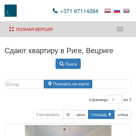
+371 67114284
ПОЛНАЯ ВЕРСИЯ
Toggle
navigati
Сдают квартиру в Риге, Вецриге
Поиск
Показать на карте
страница
из 1
Сортировать:
ID
цена
площадь
улица