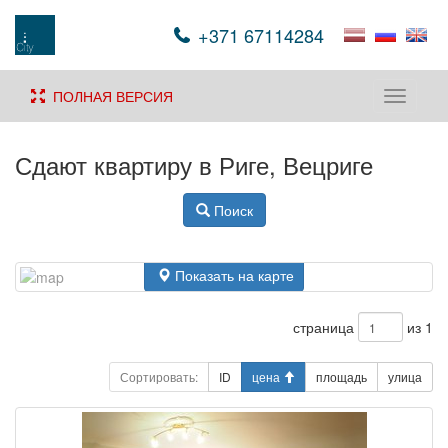
+371 67114284
ПОЛНАЯ ВЕРСИЯ
Toggle
navigati
Сдают квартиру в Риге, Вецриге
Поиск
Показать на карте
страница
из 1
Сортировать:
ID
цена
площадь
улица