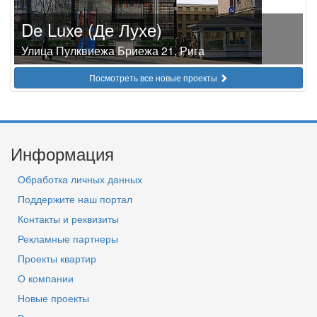
De Luxe (Де Лухе)
Улица Пулквиежа Бриежа 21, Рига
Посмотреть все новые проекты
Информация
Обработка личных данных
Поддержите наш портал
Контакты и реквизиты
Рекламные партнеры
Проекты квартир
О компании
Новые проекты