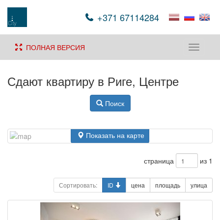
+371 67114284
ПОЛНАЯ ВЕРСИЯ
Toggle
navigati
Сдают квартиру в Риге, Центре
Поиск
Показать на карте
страница
из 1
Сортировать:
ID
цена
площадь
улица