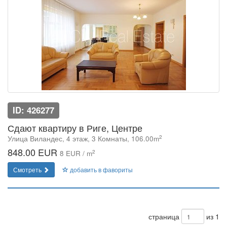
ID: 426277
Сдают квартиру в Риге, Центре
2
Улица Виландес, 4 этаж, 3 Комнаты, 106.00m
848.00 EUR
2
8 EUR / m
Смотреть
добавить в фавориты
страница
из 1