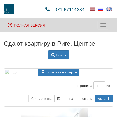
+371 67114284
ПОЛНАЯ ВЕРСИЯ
Toggle
navigati
Сдают квартиру в Риге, Центре
Поиск
Показать на карте
страница
из 1
Сортировать:
ID
цена
площадь
улица