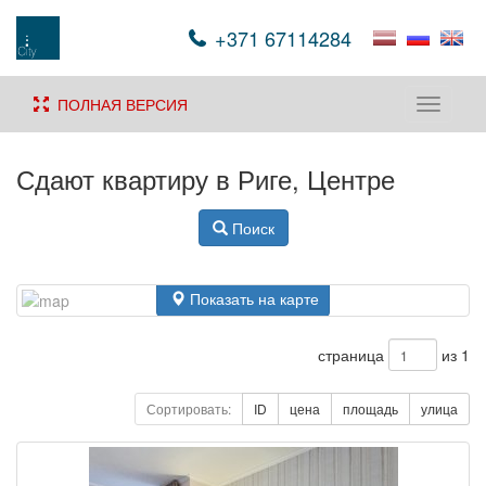
+371 67114284
ПОЛНАЯ ВЕРСИЯ
Toggle
navigati
Сдают квартиру в Риге, Центре
Поиск
Показать на карте
страница
из 1
Сортировать:
ID
цена
площадь
улица