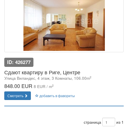
ID: 426277
Сдают квартиру в Риге, Центре
2
Улица Виландес, 4 этаж, 3 Комнаты, 106.00m
848.00 EUR
2
8 EUR / m
Смотреть
добавить в фавориты
страница
из 1