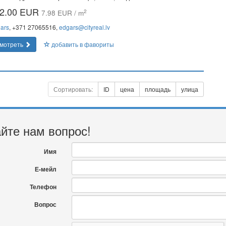
2.00 EUR
2
7.98 EUR / m
ars
, +371 27065516,
edgars@cityreal.lv
мотреть
добавить в фавориты
Сортировать:
ID
цена
площадь
улица
йте нам вопрос!
Имя
Е-мейл
Телефон
Вопрос