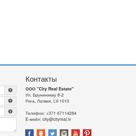
Контакты
ООО "City Real Estate"
Ул. Бруниниеку 8-2
Рига, Латвия, LV-1010
Телефон:
+371 67114284
E-мейл:
city@cityreal.lv