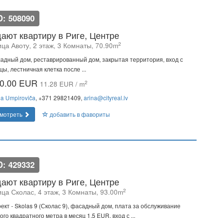
D: 508090
ают квартиру в Риге, Центре
2
ца Авоту, 2 этаж, 3 Комнаты, 70.90m
адный дом, реставрированный дом, закрытая территория, вход с
цы, лестничная клетка после ...
0.00 EUR
2
11.28 EUR / m
na Umpiroviča
, +371 29821409,
arina@cityreal.lv
мотреть
добавить в фавориты
D: 429332
ают квартиру в Риге, Центре
2
ица Сколас, 4 этаж, 3 Комнаты, 93.00m
ект - Skolas 9 (Сколас 9), фасадный дом, плата за обслуживание
ого квадратного метра в месяц 1,5 EUR, вход с ...