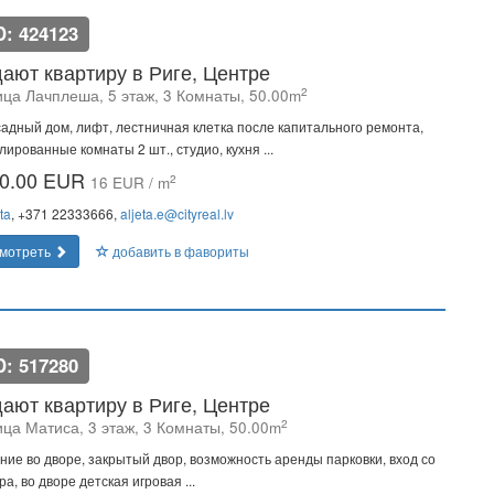
D: 424123
ают квартиру в Риге, Центре
2
ица Лачплеша, 5 этаж, 3 Комнаты, 50.00m
адный дом, лифт, лестничная клетка после капитального ремонта,
лированные комнаты 2 шт., студио, кухня ...
0.00 EUR
2
16 EUR / m
ta
, +371 22333666,
aljeta.e@cityreal.lv
мотреть
добавить в фавориты
D: 517280
ают квартиру в Риге, Центре
2
ица Матиса, 3 этаж, 3 Комнаты, 50.00m
ние во дворе, закрытый двор, возможность аренды парковки, вход со
ра, во дворе детская игровая ...