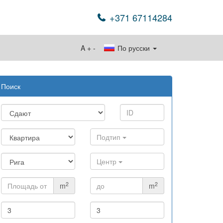
+371 67114284
A
+
-
По русски
Поиск
Подтип
Центр
2
2
m
m