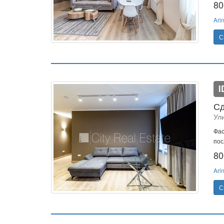
80
Ari
С
I
Сд
Ули
Фас
пос
80
Ari
С