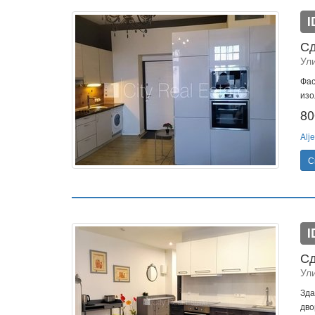
I
Сд
Ул
Фас
изо
80
Alje
С
I
Сд
Ул
Зда
дво