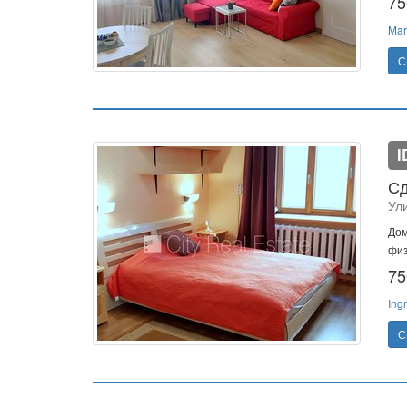
75
Mar
С
I
Сд
Ули
Дом
физ
75
Ing
С