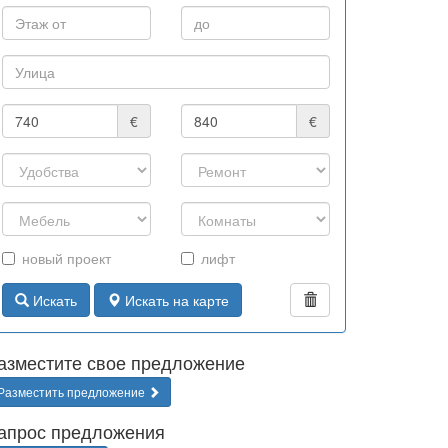
€
€
новый проект
лифт
Искать
Искать на карте
азместите свое предложение
Разместить предложение
апрос предложения