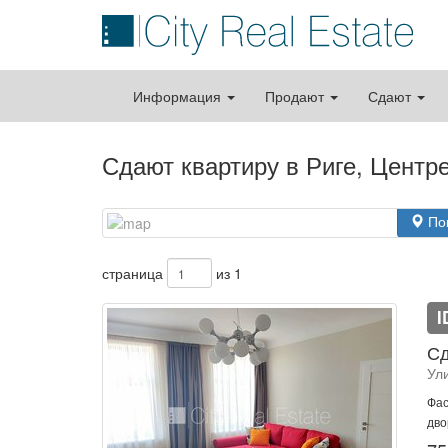
Информация
Продают
Сдают
Сдают квартиру в Риге, Центр
По
страница
из 1
I
Сд
Ули
Фас
дво