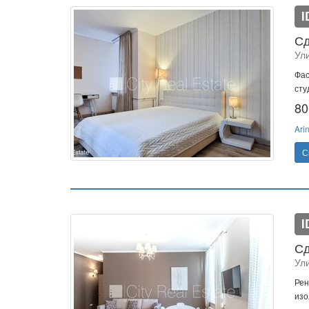
I
Сд
Ули
Фас
сту
80
Ari
С
I
Сд
Ули
Рен
изо