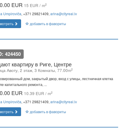
0.00 EUR
2
15 EUR / m
na Umpiroviča
, +371 29821409,
arina@cityreal.lv
мотреть
добавить в фавориты
D: 424450
ают квартиру в Риге, Центре
2
ца Авоту, 2 этаж, 3 Комнаты, 77.00m
овированный дом, закрытый двор, вход с улицы, лестничная клетка
ле капитального ремонта, ...
0.00 EUR
2
10.39 EUR / m
na Umpiroviča
, +371 29821409,
arina@cityreal.lv
мотреть
добавить в фавориты