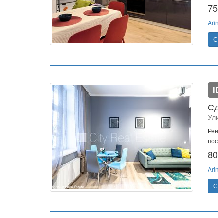
75
Ari
С
I
Сд
Ули
Рен
пос
80
Ari
С