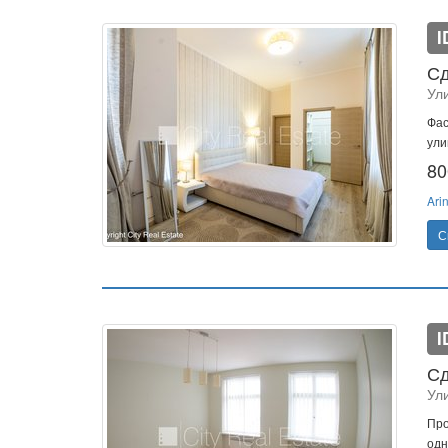
I
Сд
Ули
Фас
ули
80
Ari
С
I
Сд
Ул
Про
одн