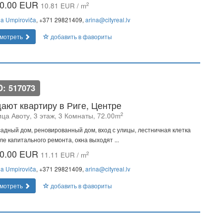
0.00 EUR
2
10.81 EUR / m
na Umpiroviča
, +371 29821409,
arina@cityreal.lv
мотреть
добавить в фавориты
D: 517073
ают квартиру в Риге, Центре
2
ца Авоту, 3 этаж, 3 Комнаты, 72.00m
адный дом, реновированный дом, вход с улицы, лестничная клетка
ле капитального ремонта, окна выходят ...
0.00 EUR
2
11.11 EUR / m
na Umpiroviča
, +371 29821409,
arina@cityreal.lv
мотреть
добавить в фавориты