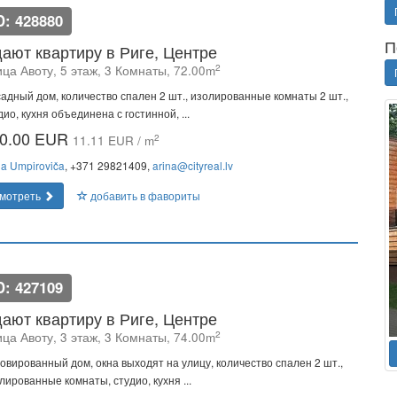
D: 428880
П
ают квартиру в Риге, Центре
2
ца Авоту, 5 этаж, 3 Комнаты, 72.00m
адный дом, количество спален 2 шт., изолированные комнаты 2 шт.,
дио, кухня объединена с гостинной, ...
0.00 EUR
2
11.11 EUR / m
na Umpiroviča
, +371 29821409,
arina@cityreal.lv
мотреть
добавить в фавориты
D: 427109
ают квартиру в Риге, Центре
2
ца Авоту, 3 этаж, 3 Комнаты, 74.00m
овированный дом, окна выходят на улицу, количество спален 2 шт.,
лированные комнаты, студио, кухня ...