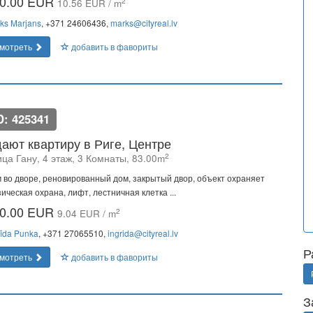
0.00 EUR
2
10.56 EUR / m
ks Marjans
, +371 24606436,
marks@cityreal.lv
мотреть
добавить в фавориты
D: 425341
ают квартиру в Риге, Центре
2
ца Гану, 4 этаж, 3 Комнаты, 83.00m
 во дворе, реновированный дом, закрытый двор, объект охраняет
ическая охрана, лифт, лестничная клетка ...
0.00 EUR
2
9.04 EUR / m
rīda Punka
, +371 27065510,
ingrida@cityreal.lv
Р
мотреть
добавить в фавориты
З