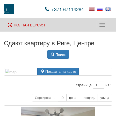
+371 67114284
ПОЛНАЯ ВЕРСИЯ
Toggle
navigati
Сдают квартиру в Риге, Центре
Поиск
Показать на карте
страница
из 1
Сортировать:
ID
цена
площадь
улица