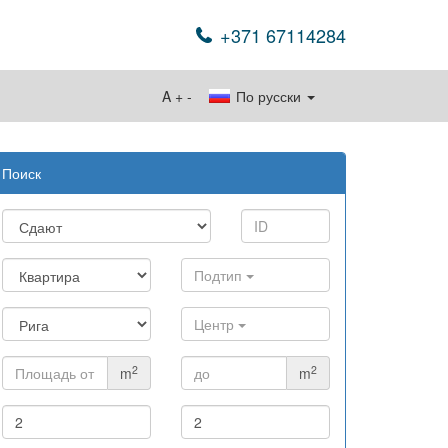
+371 67114284
A
+
-
По русски
Поиск
Подтип
Центр
2
2
m
m