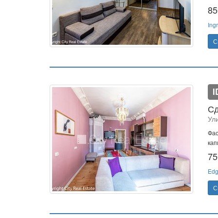
85
Ing
С
I
Сд
Ул
Фас
кап
75
Edg
С