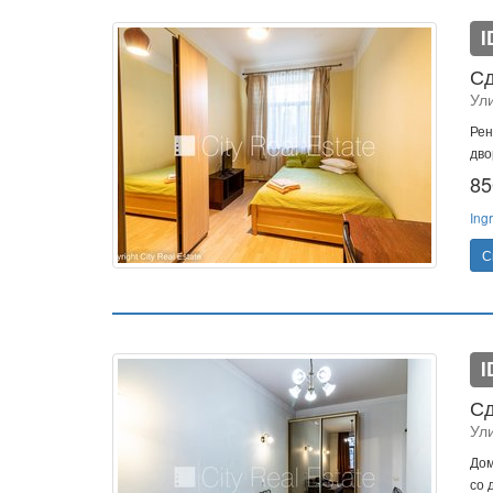
I
Сд
Ули
Рен
дво
85
Ing
С
I
Сд
Ули
Дом
со 