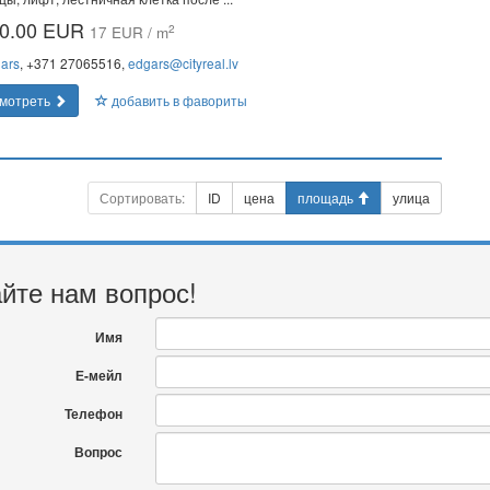
0.00 EUR
2
17 EUR / m
ars
, +371 27065516,
edgars@cityreal.lv
мотреть
добавить в фавориты
Сортировать:
ID
цена
площадь
улица
йте нам вопрос!
Имя
Е-мейл
Телефон
Вопрос