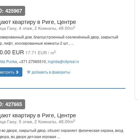
D: 425967
ают квартиру в Риге, Центре
2
ца Гану, 4 этаж, 2 Комнаты, 48.00m
овированный дом, благоустроенный озеленённый двор, закрытый
р, лифт, изолированные комнаты 2 шт., ...
0.00 EUR
2
17.71 EUR / m
rīda Punka
, +371 27065510,
ingrida@cityreal.lv
мотреть
добавить в фавориты
D: 427665
ают квартиру в Риге, Центре
2
ца Гану, 5 этаж, 2 Комнаты, 48.00m
 во дворе, закрытый двор, объект охраняет физическая охрана, вход
двора, во дворе детская игровая ...