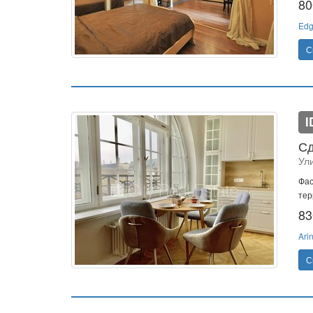
80
Edg
С
I
Сд
Ул
Фас
тер
83
Ari
С