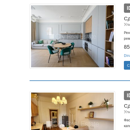
I
Сд
Ул
Рен
рем
85
Din
С
I
Сд
Ул
Фас
кап