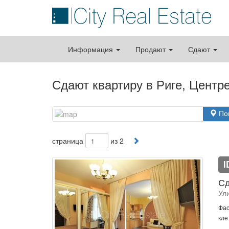
Информация
Продают
Сдают
Сдают квартиру в Риге, Центр
По
страница
из 2
I
Сд
Ул
Фас
кле