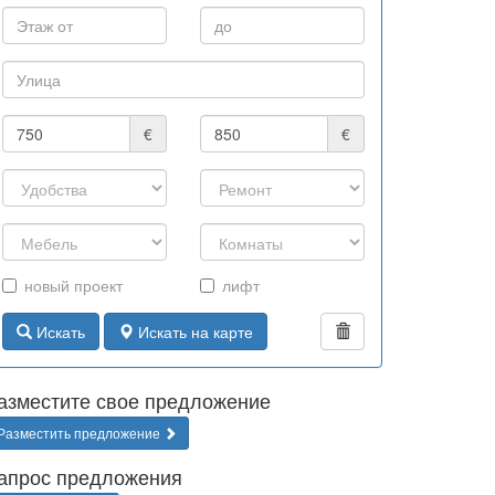
€
€
новый проект
лифт
Искать
Искать на карте
азместите свое предложение
Разместить предложение
апрос предложения