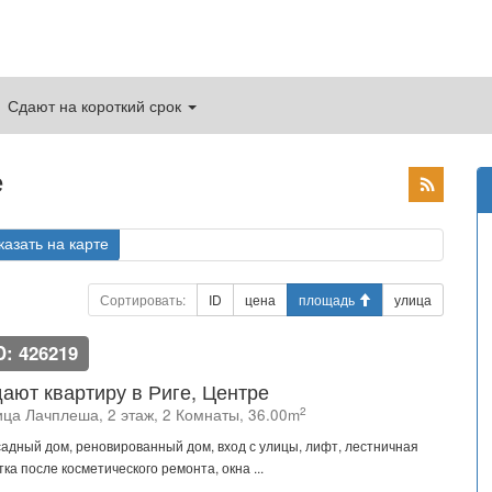
Сдают на короткий срок
е
казать на карте
Сортировать:
ID
цена
площадь
улица
D: 426219
ают квартиру в Риге, Центре
2
ица Лачплеша, 2 этаж, 2 Комнаты, 36.00m
адный дом, реновированный дом, вход с улицы, лифт, лестничная
тка после косметического ремонта, окна ...