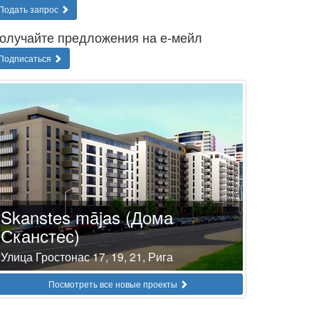
Подать запрос
олучайте предложения на е-мейл
Подписаться
Skanstes mājas (Дома
Сканстес)
Улица Гростонас 17, 19, 21, Рига
Посмотреть все новые проекты