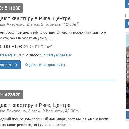
D: 511230
П
ают квартиру в Риге, Центре
2
ица Антонияс, 2 этаж, 2 Комнаты, 42.00m
овированный дом, лифт, лестничная клетка после капитального
онта, окна выходят на улицу, ...
0.00 EUR
2
20.24 EUR / m
ārs Naglis
, +371 27065511,
dinars@cityreal.lv
мотреть
добавить в фавориты
D: 423920
ают квартиру в Риге, Центре
2
ица Лачплеша, 3 этаж, 2 Комнаты, 48.00m
адный дом, реновированный дом, лифт, лестничная клетка после
итального ремонта, одна изолированная ...