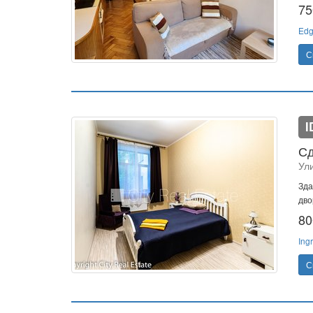
75
Edg
С
I
Сд
Ули
Зда
дво
80
Ing
С