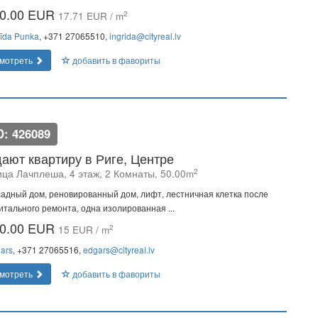
0.00 EUR
2
17.71 EUR / m
rīda Punka
, +371 27065510,
ingrida@cityreal.lv
мотреть
добавить в фавориты
D: 426089
ают квартиру в Риге, Центре
2
ица Лачплеша, 4 этаж, 2 Комнаты, 50.00m
адный дом, реновированный дом, лифт, лестничная клетка после
итального ремонта, одна изолированная ...
0.00 EUR
2
15 EUR / m
ars
, +371 27065516,
edgars@cityreal.lv
мотреть
добавить в фавориты