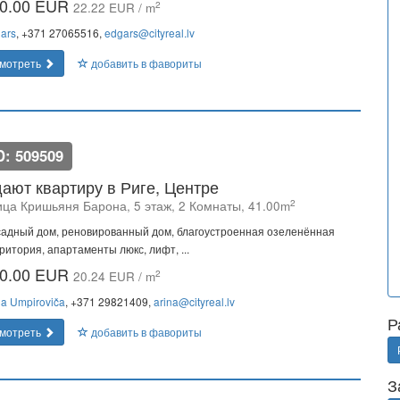
0.00 EUR
2
22.22 EUR / m
ars
, +371 27065516,
edgars@cityreal.lv
мотреть
добавить в фавориты
D: 509509
ают квартиру в Риге, Центре
2
ица Кришьяня Барона, 5 этаж, 2 Комнаты, 41.00m
адный дом, реновированный дом, благоустроенная озеленённая
ритория, апартаменты люкс, лифт, ...
0.00 EUR
2
20.24 EUR / m
na Umpiroviča
, +371 29821409,
arina@cityreal.lv
Р
мотреть
добавить в фавориты
З