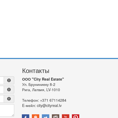
Контакты
ООО "City Real Estate"
Ул. Бруниниеку 8-2
Рига, Латвия, LV-1010
Телефон:
+371 67114284
E-мейл:
city@cityreal.lv