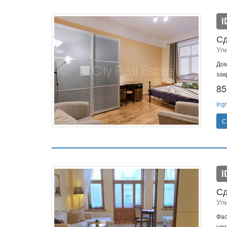
I
Сд
Ули
Дом
зак
85
Ing
С
I
Сд
Ул
Фас
ули