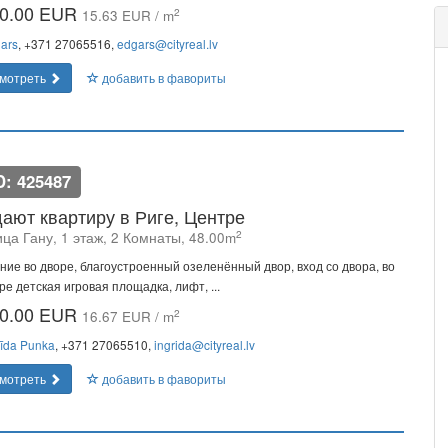
0.00 EUR
2
15.63 EUR / m
ars
, +371 27065516,
edgars@cityreal.lv
мотреть
добавить в фавориты
D: 425487
ают квартиру в Риге, Центре
2
ца Гану, 1 этаж, 2 Комнаты, 48.00m
ние во дворе, благоустроенный озеленённый двор, вход со двора, во
ре детская игровая площадка, лифт, ...
0.00 EUR
2
16.67 EUR / m
rīda Punka
, +371 27065510,
ingrida@cityreal.lv
мотреть
добавить в фавориты