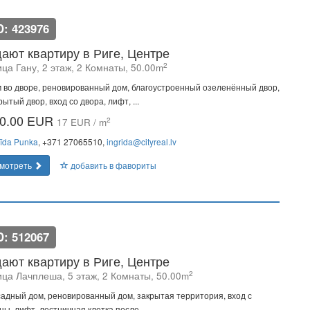
D: 423976
ают квартиру в Риге, Центре
2
ца Гану, 2 этаж, 2 Комнаты, 50.00m
 во дворе, реновированный дом, благоустроенный озеленённый двор,
рытый двор, вход со двора, лифт, ...
0.00 EUR
2
17 EUR / m
rīda Punka
, +371 27065510,
ingrida@cityreal.lv
мотреть
добавить в фавориты
D: 512067
ают квартиру в Риге, Центре
2
ица Лачплеша, 5 этаж, 2 Комнаты, 50.00m
адный дом, реновированный дом, закрытая территория, вход с
цы, лифт, лестничная клетка после ...