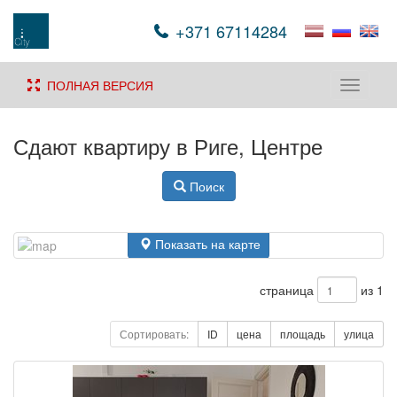
+371 67114284
ПОЛНАЯ ВЕРСИЯ
Toggle
navigati
Сдают квартиру в Риге, Центре
Поиск
Показать на карте
страница
из 1
Сортировать:
ID
цена
площадь
улица