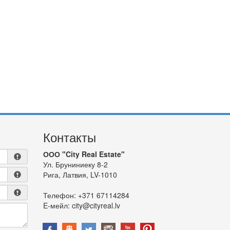
Контакты
ООО "City Real Estate"
Ул. Бруниниеку 8-2
Рига, Латвия, LV-1010
Телефон:
+371 67114284
E-мейл:
city@cityreal.lv