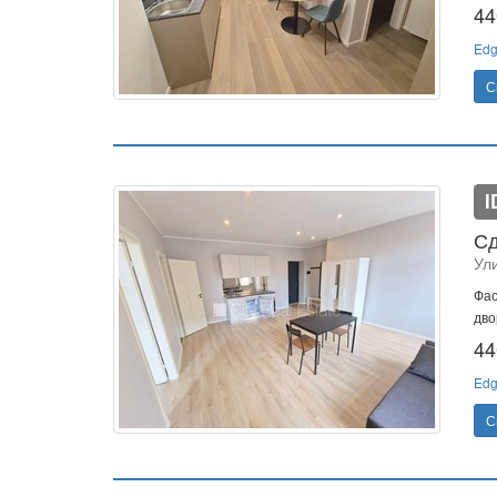
44
Edg
С
I
Сд
Ул
Фас
дво
44
Edg
С