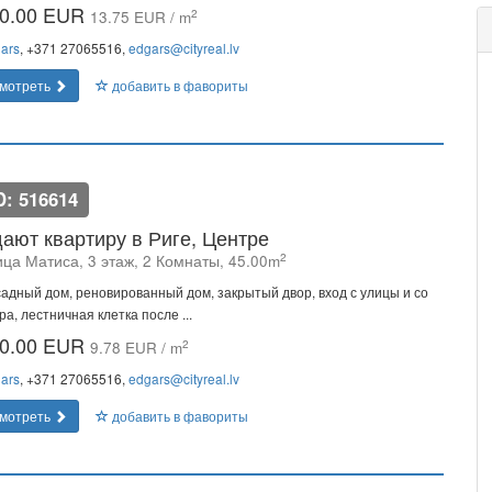
0.00 EUR
2
13.75 EUR / m
ars
, +371 27065516,
edgars@cityreal.lv
мотреть
добавить в фавориты
D: 516614
ают квартиру в Риге, Центре
2
ица Матиса, 3 этаж, 2 Комнаты, 45.00m
адный дом, реновированный дом, закрытый двор, вход с улицы и со
ра, лестничная клетка после ...
0.00 EUR
2
9.78 EUR / m
ars
, +371 27065516,
edgars@cityreal.lv
мотреть
добавить в фавориты