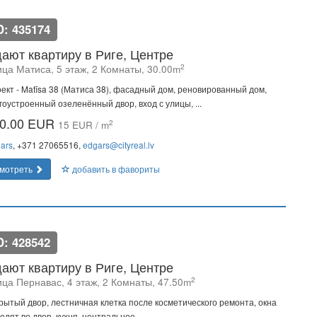
D: 435174
ают квартиру в Риге, Центре
2
ица Матиса, 5 этаж, 2 Комнаты, 30.00m
ект - Matīsa 38 (Матиса 38), фасадный дом, реновированный дом,
гоустроенный озеленённый двор, вход с улицы, ...
0.00 EUR
2
15 EUR / m
ars
, +371 27065516,
edgars@cityreal.lv
мотреть
добавить в фавориты
D: 428542
ают квартиру в Риге, Центре
2
ица Пернавас, 4 этаж, 2 Комнаты, 47.50m
рытый двор, лестничная клетка после косметического ремонта, окна
одят во двор, кухня, центральное ...