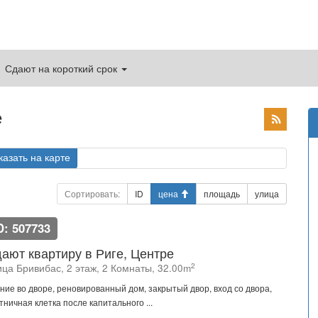
Сдают на короткий срок
е
казать на карте
Сортировать:
ID
цена
площадь
улица
D: 507733
ают квартиру в Риге, Центре
2
ица Бривибас, 2 этаж, 2 Комнаты, 32.00m
ние во дворе, реновированный дом, закрытый двор, вход со двора,
тничная клетка после капитального ...