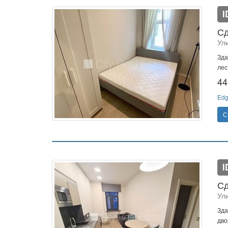
I
Сд
Ул
Зда
лес
44
Edg
С
I
Сд
Ул
Зда
дво