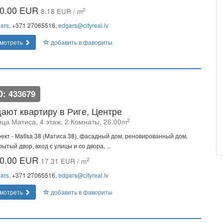
0.00 EUR
2
8.18 EUR / m
ars
, +371 27065516,
edgars@cityreal.lv
мотреть
добавить в фавориты
D: 433679
ают квартиру в Риге, Центре
2
ица Матиса, 4 этаж, 2 Комнаты, 26.00m
ект - Matīsa 38 (Матиса 38), фасадный дом, реновированный дом,
рытый двор, вход с улицы и со двора, ...
0.00 EUR
2
17.31 EUR / m
ars
, +371 27065516,
edgars@cityreal.lv
мотреть
добавить в фавориты