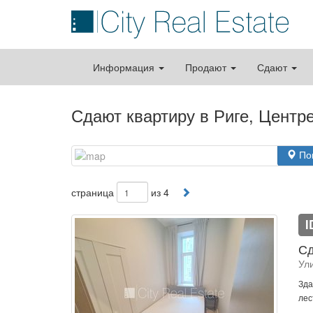
Информация
Продают
Сдают
Сдают квартиру в Риге, Центр
По
страница
из 4
I
Сд
Ул
Зда
лес