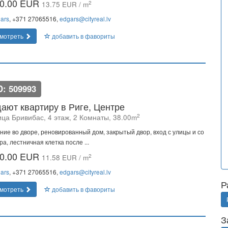
0.00 EUR
2
13.75 EUR / m
ars
, +371 27065516,
edgars@cityreal.lv
мотреть
добавить в фавориты
D: 509993
ают квартиру в Риге, Центре
2
ица Бривибас, 4 этаж, 2 Комнаты, 38.00m
ние во дворе, реновированный дом, закрытый двор, вход с улицы и со
ра, лестничная клетка после ...
0.00 EUR
2
11.58 EUR / m
ars
, +371 27065516,
edgars@cityreal.lv
Р
мотреть
добавить в фавориты
З