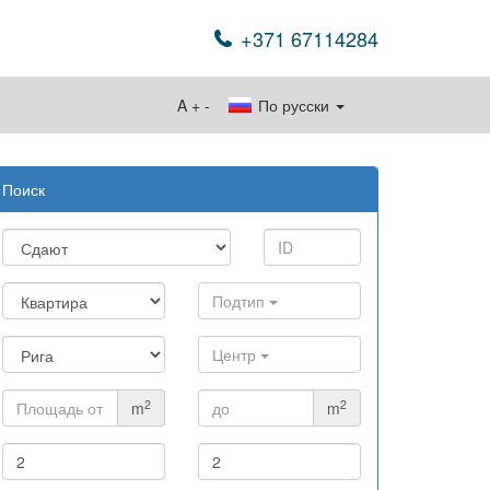
+371 67114284
A
+
-
По русски
Поиск
Подтип
Центр
2
2
m
m