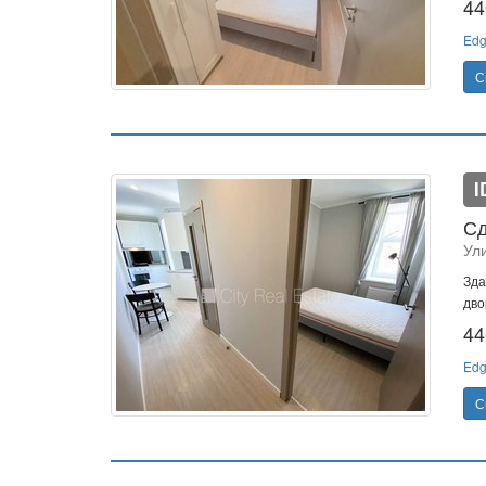
44
Edg
С
I
Сд
Ул
Зда
дво
44
Edg
С