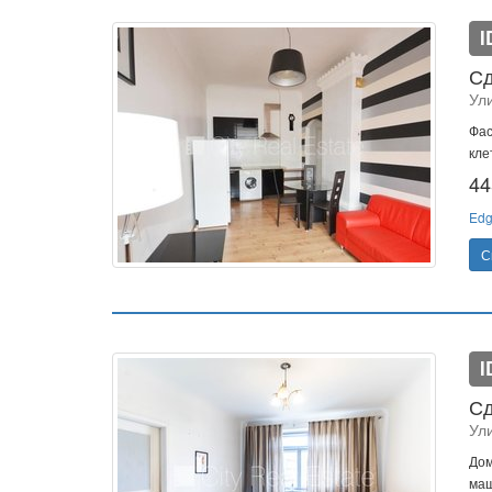
I
Сд
Ул
Фас
кле
44
Edg
С
I
Сд
Ул
Дом
маш