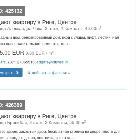
D: 425132
ают квартиру в Риге, Центре
2
ица Александра Чака, 3 этаж, 2 Комнаты, 45.00m
адный дом, реновированный дом, вход с улицы, лифт, лестничная
тка после капитального ремонта, окна ...
5.00 EUR
2
9.89 EUR / m
ars
, +371 27065516,
edgars@cityreal.lv
мотреть
добавить в фавориты
D: 426389
ают квартиру в Риге, Центре
2
ица Бривибас, 3 этаж, 2 Комнаты, 55.00m
 во дворе, закрытый двор, бесплатная стоянка во дворе, место для
ины, вход со двора, лестничная клетка ...