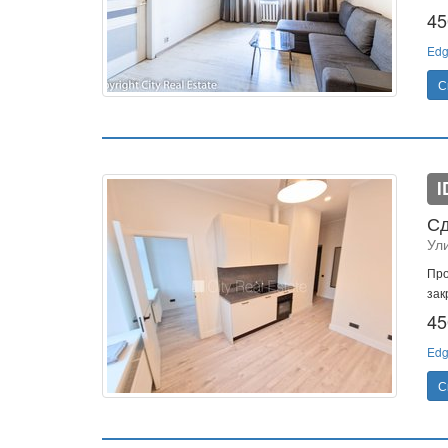
45
Edg
С
I
Сд
Ул
Про
зак
45
Edg
С