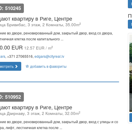
D: 510245
П
ают квартиру в Риге, Центре
2
ица Бривибас, 3 этаж, 2 Комнаты, 35.00m
ние во дворе, реновированный дом, закрытый двор, вход со двора,
тничная клетка после капитального ...
0.00 EUR
2
12.57 EUR / m
ars
, +371 27065516,
edgars@cityreal.lv
мотреть
добавить в фавориты
D: 510952
ают квартиру в Риге, Центре
2
ица Дзирнаву, 3 этаж, 2 Комнаты, 32.00m
ние во дворе, реновированный дом, закрытый двор, вход с улицы и со
ра, лифт, лестничная клетка после ...