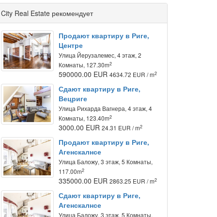
City Real Estate рекомендует
Продают квартиру в Риге,
Центре
Улица Йeрузалемес, 4 этаж, 2
2
Комнаты, 127.30m
590000.00 EUR
2
4634.72 EUR / m
Сдают квартиру в Риге,
Вецриге
Улица Рихарда Вагнера, 4 этаж, 4
2
Комнаты, 123.40m
3000.00 EUR
2
24.31 EUR / m
Продают квартиру в Риге,
Агенскалнсе
Улица Баложу, 3 этаж, 5 Комнаты,
2
117.00m
335000.00 EUR
2
2863.25 EUR / m
Сдают квартиру в Риге,
Агенскалнсе
Улица Баложу, 3 этаж, 5 Комнаты,