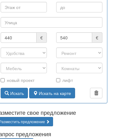
€
€
новый проект
лифт
Искать
Искать на карте
азместите свое предложение
Разместить предложение
апрос предложения