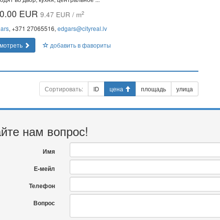
0.00 EUR
2
9.47 EUR / m
ars
, +371 27065516,
edgars@cityreal.lv
мотреть
добавить в фавориты
Сортировать:
ID
цена
площадь
улица
йте нам вопрос!
Имя
Е-мейл
Телефон
Вопрос