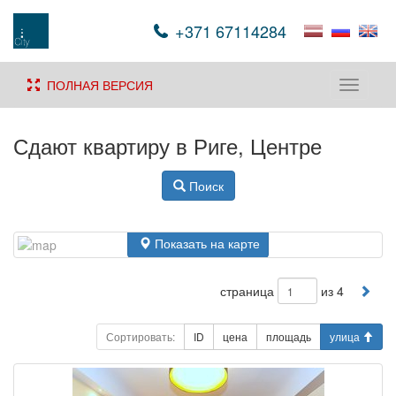
+371 67114284
ПОЛНАЯ ВЕРСИЯ
Toggle
navigati
Сдают квартиру в Риге, Центре
Поиск
Показать на карте
страница
из 4
Сортировать:
ID
цена
площадь
улица