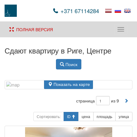
+371 67114284
ПОЛНАЯ ВЕРСИЯ
Toggle
navigati
Сдают квартиру в Риге, Центре
Поиск
Показать на карте
страница
из 9
Сортировать:
ID
цена
площадь
улица