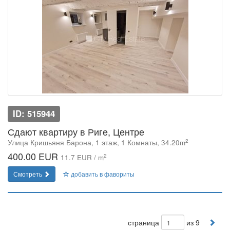
ID: 515944
Сдают квартиру в Риге, Центре
2
Улица Кришьяня Барона, 1 этаж, 1 Комнаты, 34.20m
400.00 EUR
2
11.7 EUR / m
Смотреть
добавить в фавориты
страница
из 9