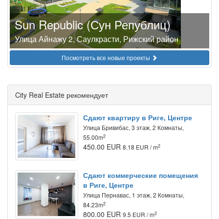
Sun Republic (Сун Републиц)
Улица Айнажу 2, Саулкрасти, Рижский район
Посмотреть все новые проекты
City Real Estate рекомендует
Сдают квартиру в Риге, Центре
Улица Бривибас, 3 этаж, 2 Комнаты,
2
55.00m
450.00 EUR
2
8.18 EUR / m
Сдают коммерческие помещения
в Риге, Центре
Улица Пернавас, 1 этаж, 2 Комнаты,
2
84.23m
800.00 EUR
2
9.5 EUR / m