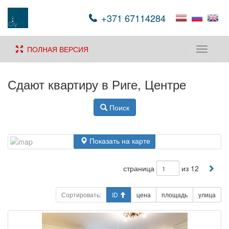
+371 67114284
ПОЛНАЯ ВЕРСИЯ
Toggle
navigati
Сдают квартиру в Риге, Центре
Поиск
Показать на карте
страница
из 12
Сортировать:
ID
цена
площадь
улица