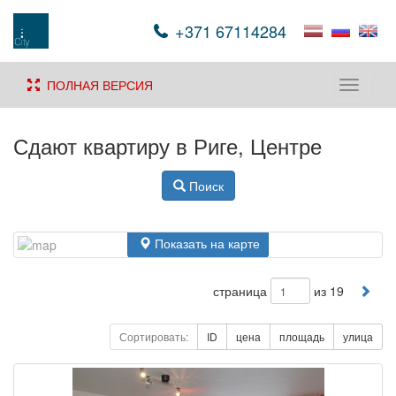
+371 67114284
ПОЛНАЯ ВЕРСИЯ
Toggle
navigati
Сдают квартиру в Риге, Центре
Поиск
Показать на карте
страница
из 19
Сортировать:
ID
цена
площадь
улица