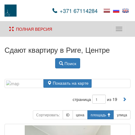
+371 67114284
ПОЛНАЯ ВЕРСИЯ
Toggle
navigati
Сдают квартиру в Риге, Центре
Поиск
Показать на карте
страница
из 19
Сортировать:
ID
цена
площадь
улица