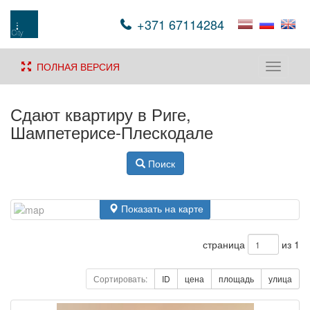
+371 67114284
ПОЛНАЯ ВЕРСИЯ
Toggle
navigati
Сдают квартиру в Риге,
Шампетерисе-Плескодале
Поиск
Показать на карте
страница
из 1
Сортировать:
ID
цена
площадь
улица