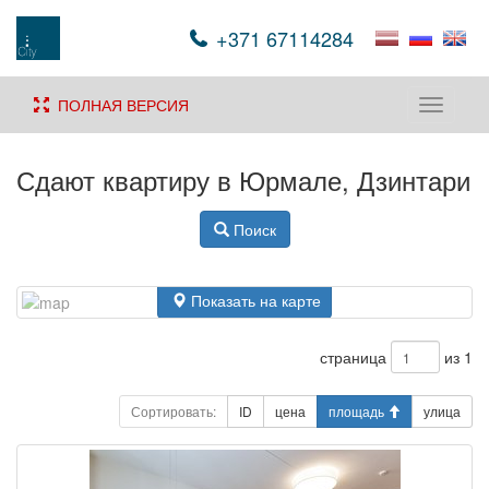
+371 67114284
ПОЛНАЯ ВЕРСИЯ
Toggle
navigati
Сдают квартиру в Юрмале, Дзинтари
Поиск
Показать на карте
страница
из 1
Сортировать:
ID
цена
площадь
улица