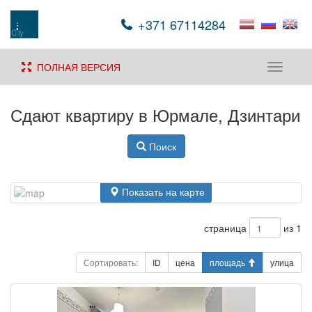
+371 67114284
ПОЛНАЯ ВЕРСИЯ
Toggle
navigati
Сдают квартиру в Юрмале, Дзинтари
Поиск
Показать на карте
страница
из 1
Сортировать:
ID
цена
площадь
улица