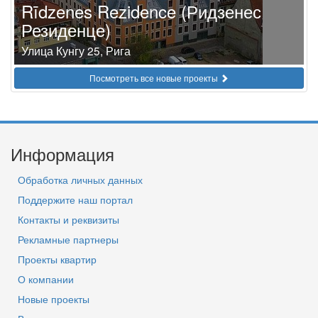
Rīdzenes Rezidence (Ридзенес
Резиденце)
Улица Кунгу 25, Рига
Посмотреть все новые проекты
Информация
Обработка личных данных
Поддержите наш портал
Контакты и реквизиты
Рекламные партнеры
Проекты квартир
О компании
Новые проекты