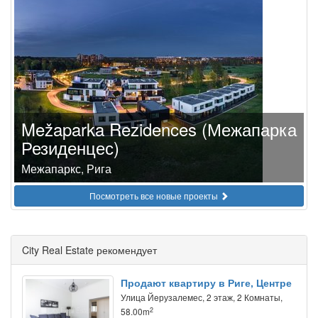
Mežaparka Rezidences (Межапарка
Резиденцес)
Межапаркс, Рига
Посмотреть все новые проекты
City Real Estate рекомендует
Продают квартиру в Риге, Центре
Улица Йeрузалемес, 2 этаж, 2 Комнаты,
2
58.00m