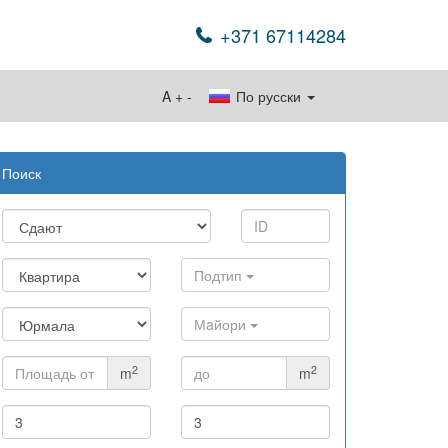
+371 67114284
A
+
-
По русски
Поиск
Подтип
Мaйори
2
2
m
m