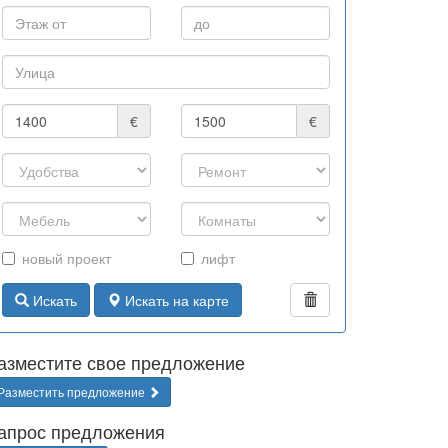
€
€
новый проект
лифт
Искать
Искать на карте
азместите свое предложение
Разместить предложение
апрос предложения