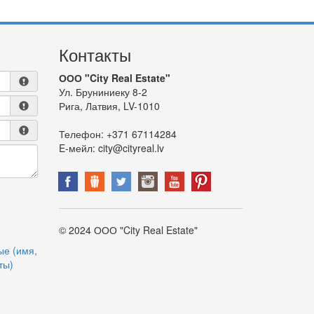
Контакты
ООО "City Real Estate"
Ул. Бруниниеку 8-2
Рига, Латвия, LV-1010
Телефон:
+371 67114284
E-мейл:
city@cityreal.lv
© 2024 ООО "City Real Estate"
ые (имя,
ты)