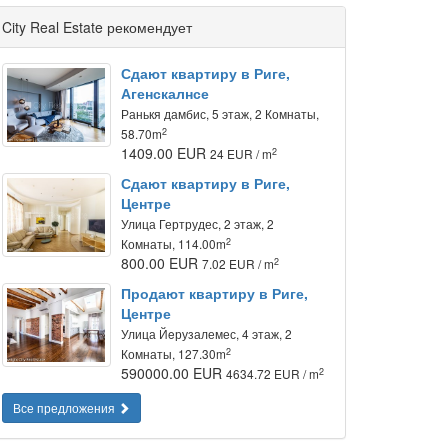
City Real Estate рекомендует
Сдают квартиру в Риге,
Агенскалнсе
Ранькя дамбис, 5 этаж, 2 Комнаты,
2
58.70m
1409.00 EUR
2
24 EUR / m
Сдают квартиру в Риге,
Центре
Улица Гертрудес, 2 этаж, 2
2
Комнаты, 114.00m
800.00 EUR
2
7.02 EUR / m
Продают квартиру в Риге,
Центре
Улица Йeрузалемес, 4 этаж, 2
2
Комнаты, 127.30m
590000.00 EUR
2
4634.72 EUR / m
Все предложения