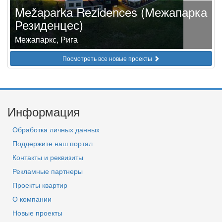
Mežaparka Rezidences (Межапарка
Резиденцес)
Межапаркс, Рига
Посмотреть все новые проекты
Информация
Обработка личных данных
Поддержите наш портал
Контакты и реквизиты
Рекламные партнеры
Проекты квартир
О компании
Новые проекты