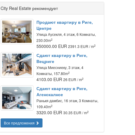
City Real Estate рекомендует
Продают квартиру в Риге,
Центре
Улица Аусекля, 4 этаж, 6 Комнаты,
2
230.00m
550000.00 EUR
2
2391.3 EUR / m
Сдают квартиру в Риге,
Вецриге
Улица Миесниеку, 3 этаж, 4
2
Комнаты, 157.80m
4103.00 EUR
2
26 EUR / m
Сдают квартиру в Риге,
Агенскалнсе
Ранькя дамбис, 16 этаж, 3 Комнаты,
2
109.40m
3320.00 EUR
2
30.35 EUR / m
Все предложения