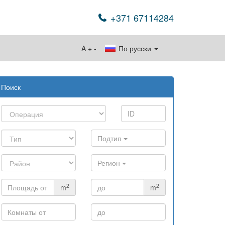
+371 67114284
A
+
-
По русски
Поиск
Подтип
Регион
2
2
m
m