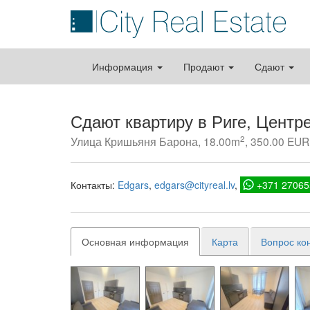
Информация
Продают
Сдают
Сдают квартиру в Риге, Центр
2
Улица Кришьяня Барона, 18.00m
, 350.00 EUR 
Контакты:
Edgars
edgars@cityreal.lv
+371 27065
Основная информация
Карта
Вопрос ко