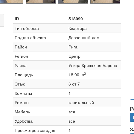
ID
518099
Тип объекта
Квартира
Подтип объекта
Довоенный дом
Район
Рига
Регион
Центр
Улица
Улица Кришьяня Барона
2
Площадь
18.00 m
Этаж
6 от 7
Комнаты
1
Ремонт
капитальный
Р
Мебель
вся
Удобства
все
З
Просмотров сегодня
1