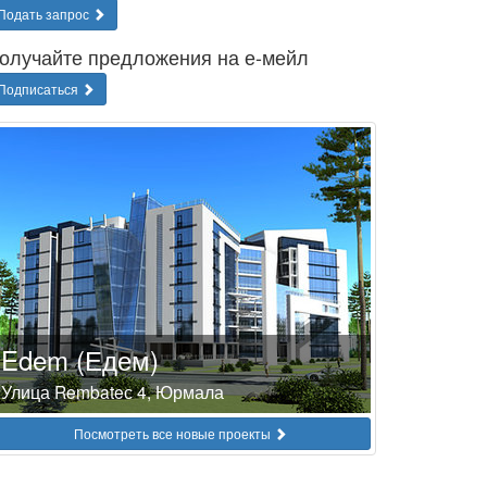
Подать запрос
олучайте предложения на е-мейл
Подписаться
Edem (Едем)
Улица Rembateс 4, Юрмала
Посмотреть все новые проекты