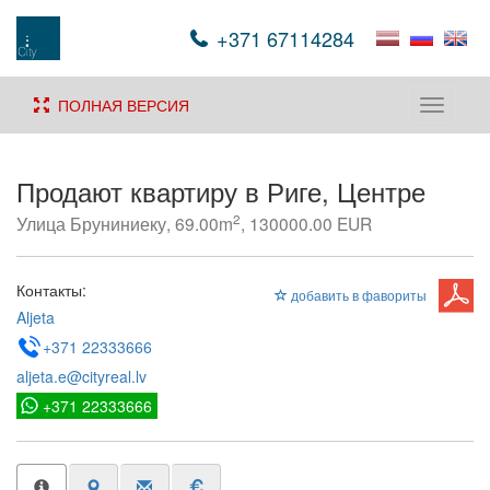
+371 67114284
ПОЛНАЯ ВЕРСИЯ
Toggle
navigati
Продают квартиру в Риге, Центре
2
Улица Бруниниеку, 69.00m
, 130000.00 EUR
Контакты:
добавить в фавориты
Aljeta
+371 22333666
aljeta.e@cityreal.lv
+371 22333666