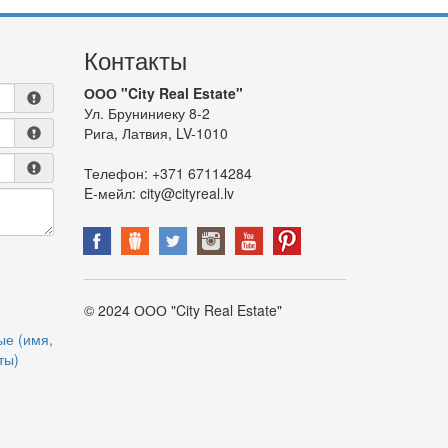
Контакты
ООО "City Real Estate"
Ул. Бруниниеку 8-2
Рига, Латвия, LV-1010
Телефон:
+371 67114284
E-мейл:
city@cityreal.lv
© 2024 ООО "City Real Estate"
ые (имя,
ты)