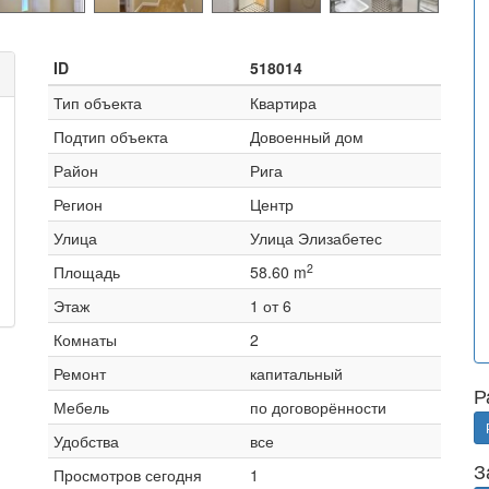
ID
518014
Тип объекта
Квартира
Подтип объекта
Довоенный дом
Район
Рига
Регион
Центр
Улица
Улица Элизабетес
2
Площадь
58.60 m
Этаж
1 от 6
Комнаты
2
Ремонт
капитальный
Р
Мебель
по договорённости
Удобства
все
З
Просмотров сегодня
1