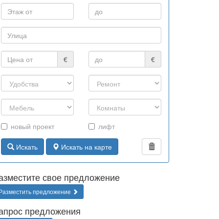
€
€
новый проект
лифт
Искать
Искать на карте
азместите свое предложение
Разместить предложение
апрос предложения