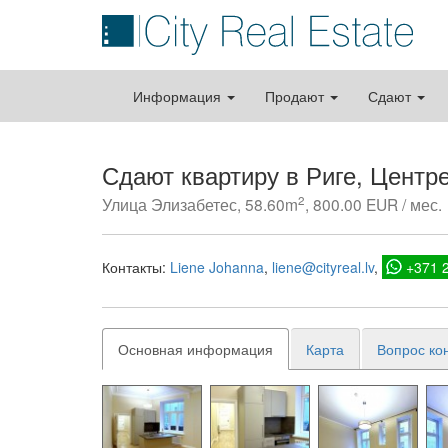
Информация
Продают
Сдают
Сдают квартиру в Риге, Центр
2
Улица Элизабетес, 58.60m
, 800.00 EUR / мес.
Контакты:
Liene Johanna
liene@cityreal.lv
+371 
Основная информация
Карта
Вопрос ко