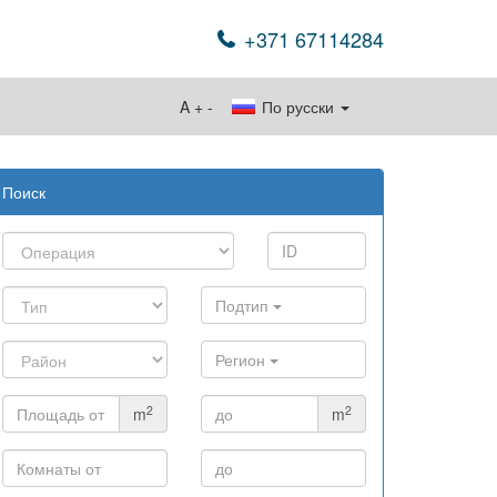
+371 67114284
A
+
-
По русски
Поиск
Подтип
Регион
2
2
m
m