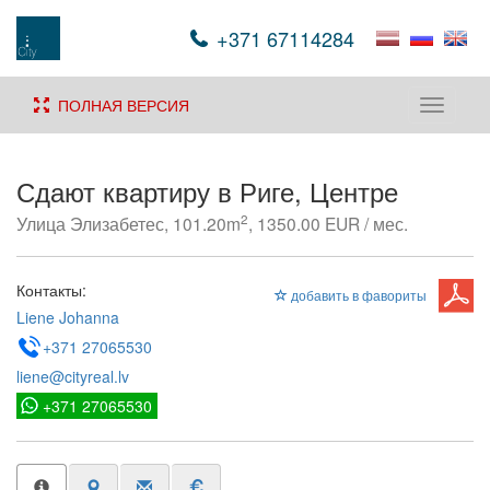
+371 67114284
ПОЛНАЯ ВЕРСИЯ
Toggle
navigati
Сдают квартиру в Риге, Центре
2
Улица Элизабетес, 101.20m
, 1350.00 EUR / мес.
Контакты:
добавить в фавориты
Liene Johanna
+371 27065530
liene@cityreal.lv
+371 27065530