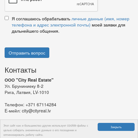
Я соглашаюсь обрабатывать
личные данные (имя, номер
телефона и адрес электронной почты)
моей заявки для
дальнейшего общения.
Отправить вопрос
Контакты
ООО "City Real Estate"
Ул. Бруниниеку 8-2
Рига, Латвия, LV-1010
Телефон:
+371 67114284
E-мейл:
city@cityreal.lv
Этот сайт как и большинство других использует cookie-файлы с
Закрыть
целью собирать анонимные данные о его посещении и
оптимизировать работу сайта.
© 2024 ООО "City Real Estate"