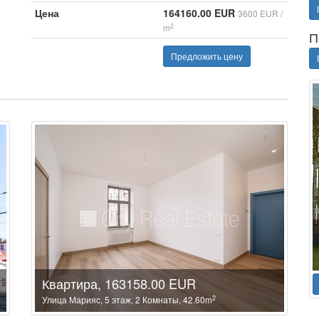
Цена
164160.00 EUR
3600 EUR /
2
m
П
Предложить цену
Квартира, 163158.00 EUR
2
Улица Марияс, 5 этаж, 2 Комнаты, 42.60m