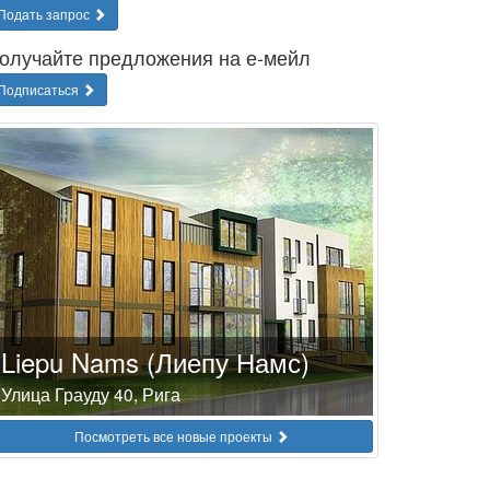
Подать запрос
олучайте предложения на е-мейл
Подписаться
Liepu Nams (Лиепу Намс)
Улица Грауду 40, Рига
Посмотреть все новые проекты