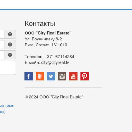
Контакты
ООО "City Real Estate"
Ул. Бруниниеку 8-2
Рига, Латвия, LV-1010
Телефон:
+371 67114284
E-мейл:
city@cityreal.lv
© 2024 ООО "City Real Estate"
ые (имя,
ты)