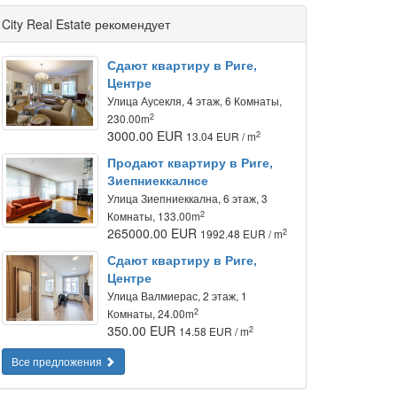
City Real Estate рекомендует
Сдают квартиру в Риге,
Центре
Улица Аусекля, 4 этаж, 6 Комнаты,
2
230.00m
3000.00 EUR
2
13.04 EUR / m
Продают квартиру в Риге,
Зиепниеккалнсе
Улица Зиепниеккална, 6 этаж, 3
2
Комнаты, 133.00m
265000.00 EUR
2
1992.48 EUR / m
Сдают квартиру в Риге,
Центре
Улица Валмиерас, 2 этаж, 1
2
Комнаты, 24.00m
350.00 EUR
2
14.58 EUR / m
Все предложения