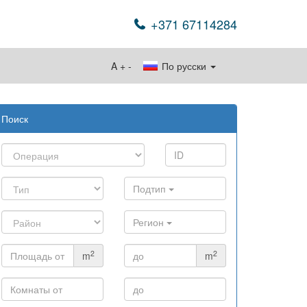
+371 67114284
A
+
-
По русски
Поиск
Подтип
Регион
2
2
m
m