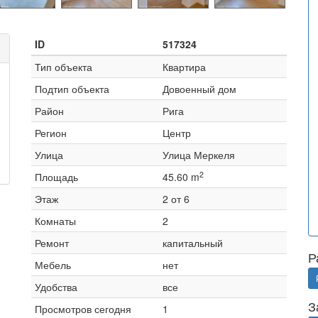
ID
517324
Тип объекта
Квартира
Подтип объекта
Довоенный дом
Район
Рига
Регион
Центр
Улица
Улица Меркеля
2
Площадь
45.60 m
Этаж
2 от 6
Комнаты
2
Ремонт
капитальный
Р
Мебель
нет
Удобства
все
З
Просмотров сегодня
1