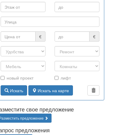
€
€
новый проект
лифт
Искать
Искать на карте
азместите свое предложение
Разместить предложение
апрос предложения