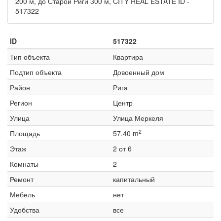
200 м, до Старой Риги 300 м, CITY REAL ESTATE ID -
517322
ID
517322
Тип объекта
Квартира
Подтип объекта
Довоенный дом
Район
Рига
Регион
Центр
Улица
Улица Меркеля
2
Площадь
57.40 m
Этаж
2 от 6
Комнаты
2
Ремонт
капитальный
Мебель
нет
Удобства
все