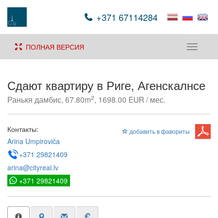
+371 67114284
ПОЛНАЯ ВЕРСИЯ
Toggle
navigati
Сдают квартиру в Риге, Агенскалнсе
2
Ранькя дамбис, 67.80m
, 1698.00 EUR / мес.
Контакты:
добавить в фавориты
Arina Umpiroviča
+371 29821409
arina@cityreal.lv
+371 29821409