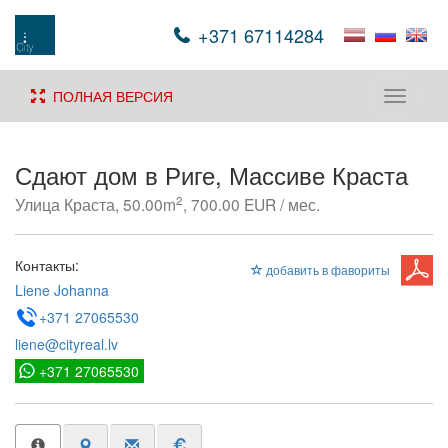
+371 67114284
ПОЛНАЯ ВЕРСИЯ
Toggle
navigati
Сдают дом в Риге, Массиве Краста
2
Улица Краста, 50.00m
, 700.00 EUR / мес.
Контакты:
добавить в фавориты
Liene Johanna
+371 27065530
liene@cityreal.lv
+371 27065530