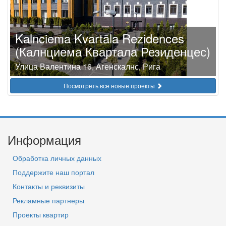
Kalnciema Kvartāla Rezidences
(Калнциема Квартала Резиденцес)
Улица Валентина 16, Агенскалнс, Рига
Посмотреть все новые проекты
Информация
Обработка личных данных
Поддержите наш портал
Контакты и реквизиты
Рекламные партнеры
Проекты квартир