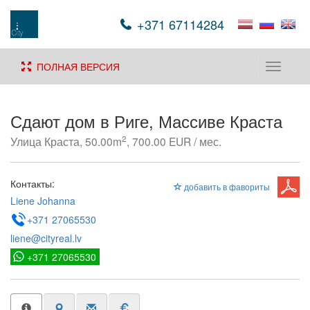
+371 67114284
ПОЛНАЯ ВЕРСИЯ
Toggle
navigati
Сдают дом в Риге, Массиве Краста
2
Улица Краста, 50.00m
, 700.00 EUR / мес.
Контакты:
добавить в фавориты
Liene Johanna
+371 27065530
liene@cityreal.lv
+371 27065530